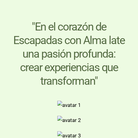
r
o
a
k
m
"En el corazón de
Escapadas con Alma late
una pasión profunda:
crear experiencias que
transforman"