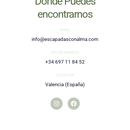
Dónde Puedes
encontrarnos
EMAIL
info@escapadasconalma.com
PHONE NUMBER
+34 697 11 84 52
LOCATION
Valencia (España)
I
F
n
a
s
c
t
e
a
b
g
o