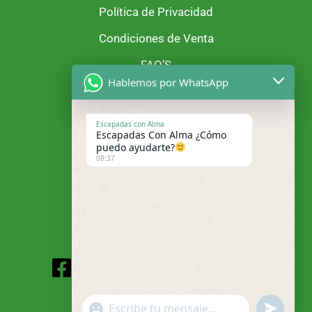
Política de Privacidad
Condiciones de Venta
FAQ’S
Hablemos por WhatsApp
Escapadas con Alma
Escapadas Con Alma ¿Cómo
puedo ayudarte?
08:37
Facebook
Instagram
"+chaty_settings.lang.emoji_picker+"
undefined