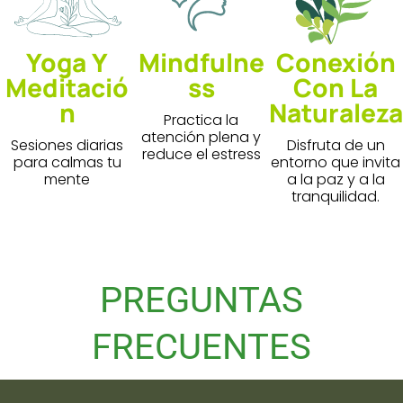
Yoga Y
Mindfulne
Conexión
Meditació
Ss
Con La
N
Naturaleza
Practica la
atención plena y
Sesiones diarias
Disfruta de un
reduce el estress
para calmas tu
entorno que invita
mente
a la paz y a la
tranquilidad.
PREGUNTAS
FRECUENTES