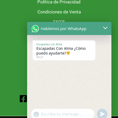
Política de Privacidad
Condiciones de Venta
FAQ’S
Hablemos por WhatsApp
Escapadas con Alma
Escapadas Con Alma ¿Cómo
puedo ayudarte?
09:21
Facebook
Instagram
"+chaty_settings.lang.emoji_picker+"
undefined
WhatsApp