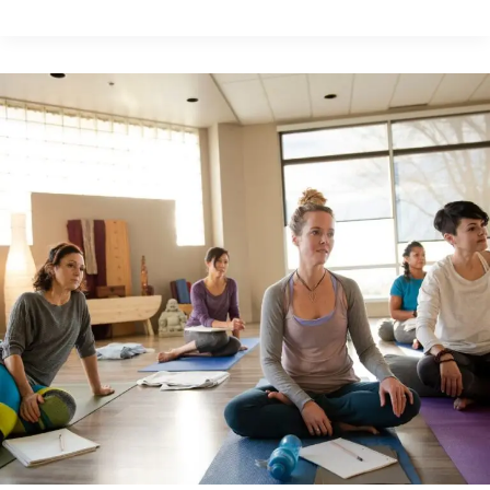
RETIRO
DE
SEMANA
SANTA
EN
MAS
DAUSÀ
(Costa
Brava)