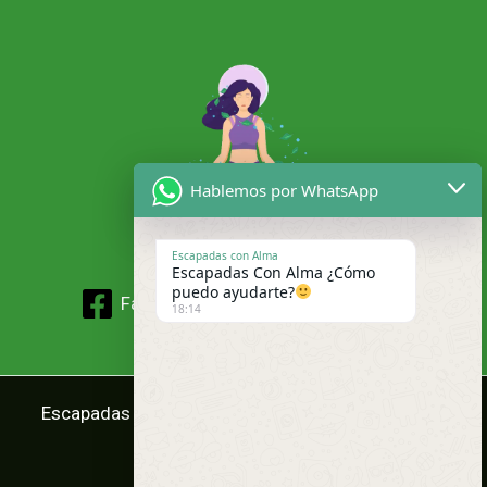
Hablemos por WhatsApp
Escapadas con Alma
Escapadas Con Alma ¿Cómo
puedo ayudarte?
Facebook
Instagram
18:14
Escapadas Con Alma @2025 Todos los derechos
reservados.