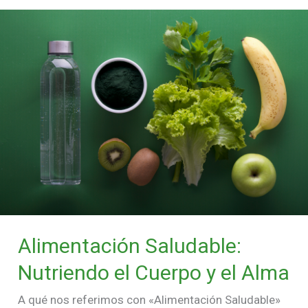
Alimentación
Saludable:
Nutriendo
el
Cuerpo
y
el
Alma
Alimentación Saludable:
Nutriendo el Cuerpo y el Alma
A qué nos referimos con «Alimentación Saludable»