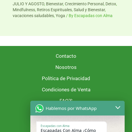
JULIO Y AGOSTO
,
Bienestar
,
Crecimiento Personal
,
Detox
,
Mindfulness
,
Retiros Espirituales
,
Salud y Bienestar
,
vacaciones saludables
,
Yoga
/ By
Escapadas con Alma
Contacto
Nosotros
Política de Privacidad
Condiciones de Venta
FAQ’S
Hablemos por WhatsApp
Escapadas con Alma
Escapadas Con Alma ¿Cómo